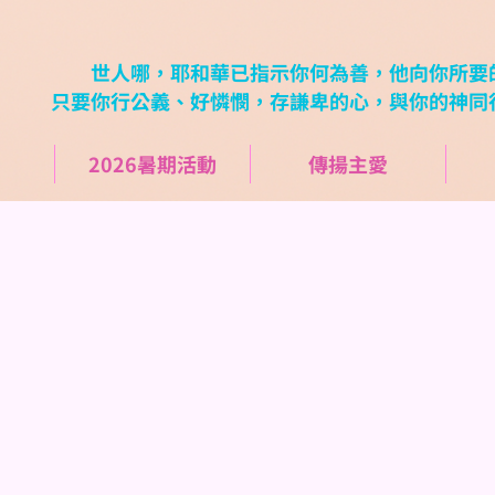
世人哪，耶和華已指​示你何為善，他向你所要
只要你行公義、好憐憫，存謙卑的心，與你的神同行。
2026暑期活動
傳揚主愛