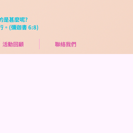
的是甚麼呢?
(彌迦書 6:8)
活動回顧
聯絡我們