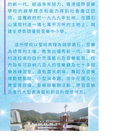
的新一代。經過多年努力，香港國際音樂
學校的辦學理念和能力得到社會廣泛認
同，並獲政府於一九九九年批地，在鑽石
山蒲崗村道一塊七萬平方呎的土地上，興
建全港首間優質音樂中小學。
這所學校以聖經真理為辦學基石，音樂
為培育的土壤，教育出優秀新一代。蒲崗
村道校舍的設計充滿藝術及音樂氣氛，校
內設有可容納八百人的音樂廳及七十多間
樂器練習室，還有露天劇場、舞蹈及音樂
律動體藝館、小型演奏廳、空中花園及小
教堂等設備，是舉辦暑期活動﹑學習音樂
及進行大型表演藝術節目的理想地方。