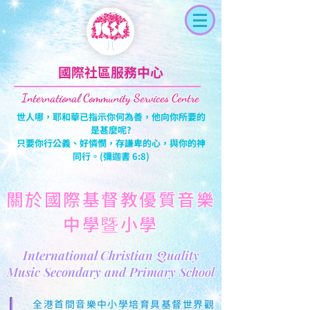
國際社區服務中心
International Community
Services Centre
世人哪，耶和華已指​示你何為善，他向你所要的
是甚麼呢?
只要你行公義、好憐憫，存謙卑的心，與你的神
同行。(彌迦書 6:8)
​關於國際基督教優質音樂
中學暨小學
International Christian Quality
Music Secondary and Primary School
全港首間音樂中小學培育具基督世界觀